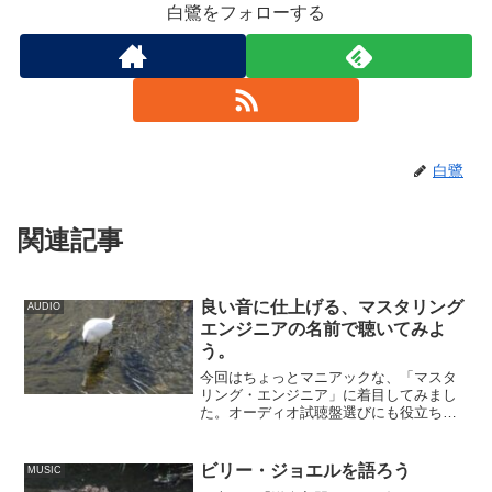
白鷺をフォローする
白鷺
関連記事
良い音に仕上げる、マスタリング
AUDIO
エンジニアの名前で聴いてみよ
う。
今回はちょっとマニアックな、「マスタ
リング・エンジニア」に着目してみまし
た。オーディオ試聴盤選びにも役立ちま
すね。
ビリー・ジョエルを語ろう
MUSIC