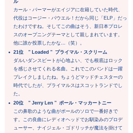
ル
カール・パーマーがエイジアに在籍していた時代、
代役はコージー・パウエル！だから同じ「ELP」だっ
たわけですね。そしてこの曲はそう、新日本プロレ
スのオープニングテーマとして親しまれています。
他に誰か投票したかな…（笑）。
21位 ” Loaded ” プライマル・スクリーム
ダルいダンスビートが心地よい、でも根底はロック
を感じさせてくれる名曲。これでこのバンドは一躍
ブレイクしましたね。ちょうどマッドチェスターの
時代でしたが、プライマルスはスコットランドでし
た。
20位 ” Jerry Len ” ポール・マッカートニー
この鼻歌のような曲がポールのソロで一番好きで
す。この良曲にレディオヘッドでお馴染みのプロデ
ューサー、ナイジェル・ゴドリッチが魔法を掛けて