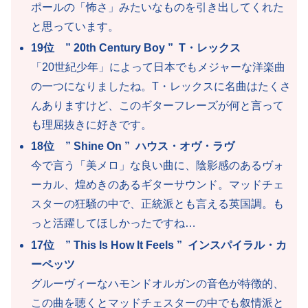
ポールの「怖さ」みたいなものを引き出してくれた
と思っています。
19位 ” 20th Century Boy ” T・レックス
「20世紀少年」によって日本でもメジャーな洋楽曲
の一つになりましたね。T・レックスに名曲はたくさ
んありますけど、このギターフレーズが何と言って
も理屈抜きに好きです。
18位 ” Shine On ” ハウス・オヴ・ラヴ
今で言う「美メロ」な良い曲に、陰影感のあるヴォ
ーカル、煌めきのあるギターサウンド。マッドチェ
スターの狂騒の中で、正統派とも言える英国調。も
っと活躍してほしかったですね…
17位 ” This Is How It Feels ” インスパイラル・カ
ーペッツ
グルーヴィーなハモンドオルガンの音色が特徴的、
この曲を聴くとマッドチェスターの中でも叙情派と