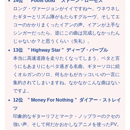
14位 ” Fools Gold ” ストーン・ローゼス
ロング・ヴァージョンがイイですね〜。ウネウネし
たギターとリズム隊がもたらすグルーヴ、そしてエ
コーのかかりまくったイアンの声。イアンが上手な
シンガーだったら、逆にこの曲は完成しなかったん
じゃないか？と思うくらい（失礼）。
13位 ” Highway Star ” ディープ・パープル
本当に高速道路を走りたくなってしまう、ベタと言
うにもあまりにもベタ過ぎる名曲。ギターソロに続
くオルガンのソロ、何もかもがカッコいいの一言に
集約されてしまいますね。なかなかこんな曲はない
ですよ。
12位 ” Money For Nothing ” ダイアー・ストレイ
ツ
印象的なギターリフとマーク・ノップラーのクセの
強い声、そして何だかおかしなアニメを使ったPV。