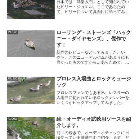
日本では「洋楽入門」として知られてい
たビリー・ジョエル。ここであらため
て、ビリーについて真面目に語ってみよ
うではないか…という話です。
ローリング・ストーンズ「ハック
MUSIC
ニー・ダイヤモンズ」、傑作で
す！
新作のレビューなどしてみました。い
や〜、このニューアルバムがあまりにも
良かったものですから…あらためて、凄
いですね。
プロレス入場曲とロックミュージ
MUSIC
ック
プロレスファンでもある私、レスラーの
入場曲に使われているロックナンバーを
いくつかピックアップしてみました。
続・オーディオ試聴用ソースを紹
AUDIO
介します。
前回の続きで、オーディオチェックに日
頃使っている試聴曲をご紹介します。ど