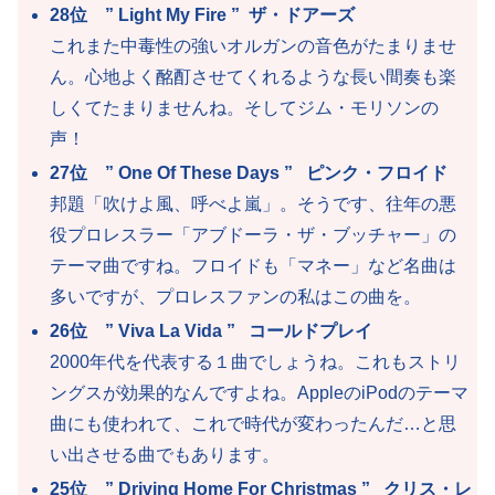
28位 ” Light My Fire ” ザ・ドアーズ
これまた中毒性の強いオルガンの音色がたまりませ
ん。心地よく酩酊させてくれるような長い間奏も楽
しくてたまりませんね。そしてジム・モリソンの
声！
27位 ” One Of These Days ” ピンク・フロイド
邦題「吹けよ風、呼べよ嵐」。そうです、往年の悪
役プロレスラー「アブドーラ・ザ・ブッチャー」の
テーマ曲ですね。フロイドも「マネー」など名曲は
多いですが、プロレスファンの私はこの曲を。
26位 ” Viva La Vida ” コールドプレイ
2000年代を代表する１曲でしょうね。これもストリ
ングスが効果的なんですよね。AppleのiPodのテーマ
曲にも使われて、これで時代が変わったんだ…と思
い出させる曲でもあります。
25位 ” Driving Home For Christmas ” クリス・レ