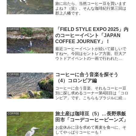
旅に出たら、当然コーヒー豆を買います
よね？（笑）。そんな珈琲紀行第三回は
郡上八幡です。
「FIELD STYLE EXPO 2025」内
COFFEE
のコーヒーイベント「JAPAN
COFFEE JOURNEY」！
最近コーヒーイベントが続いて嬉しいで
すね〜。今回はセントレア方面。巨大ア
ウトドアイベントの一画で行われた
「JAPAN COFFEE JOURNEY」をレポー
トします！
コーヒーに合う音楽を探そう
COFFEE
（4）コロンビア編
コーヒーに合う音楽、それもコーヒー豆
別に探し求めるコーナー第4回目は「コロ
ンビア」です。こちらもブラジルに続い
て王道ですね〜。
旅土産は珈琲豆（5）…長野県飯
COFFEE
田市「コーデコーヒービーンズ」
お盆休みに涼を求めて蕎麦を食べに、そ
してやっぱりコーヒーも！