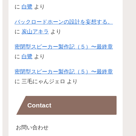
に
白鷺
より
バックロードホーンの設計を妄想する。
に
炭山アキラ
より
密閉型スピーカー製作記（５）〜最終章
に
白鷺
より
密閉型スピーカー製作記（５）〜最終章
に
三毛にゃんジェロ
より
Contact
お問い合わせ