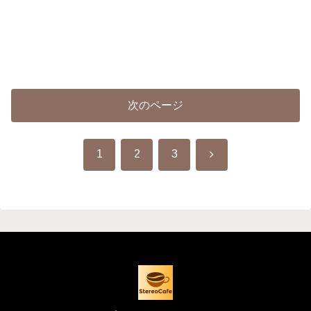
次のページ
次
1
2
3
へ