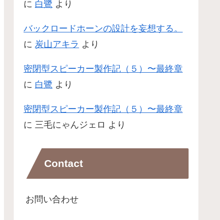
に
白鷺
より
バックロードホーンの設計を妄想する。
に
炭山アキラ
より
密閉型スピーカー製作記（５）〜最終章
に
白鷺
より
密閉型スピーカー製作記（５）〜最終章
に
三毛にゃんジェロ
より
Contact
お問い合わせ