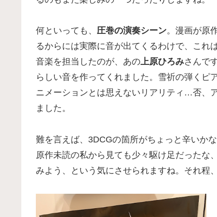
何といっても、
圧巻の演奏シーン
。漫画が原
るからには実際に音が出てくるわけで、これ
音楽を担当したのが、あの
上原ひろみ
さんで
らしい音を作ってくれました。雪祈の弾くピ
ニメーションとは思えないリアリティ…否、
ました。
難を言えば、3DCGの箇所がちょっと辛いか
原作未読の私から見ても少々駆け足だったな
みよう、という気にさせられますね。それ程