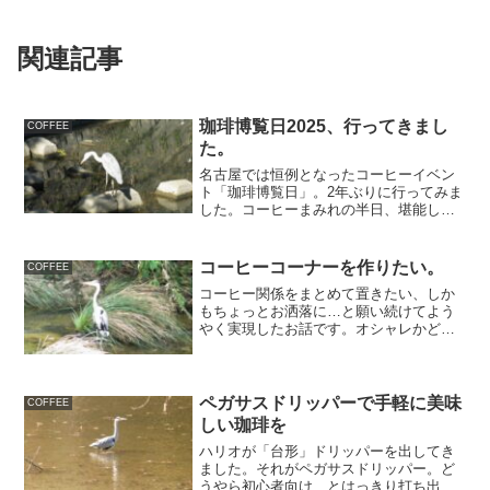
関連記事
珈琲博覧日2025、行ってきまし
COFFEE
た。
名古屋では恒例となったコーヒーイベン
ト「珈琲博覧日」。2年ぶりに行ってみま
した。コーヒーまみれの半日、堪能しま
した〜。
コーヒーコーナーを作りたい。
COFFEE
コーヒー関係をまとめて置きたい、しか
もちょっとお洒落に…と願い続けてよう
やく実現したお話です。オシャレかどう
かはともかく、頑張りました。
ペガサスドリッパーで手軽に美味
COFFEE
しい珈琲を
ハリオが「台形」ドリッパーを出してき
ました。それがペガサスドリッパー。ど
うやら初心者向け、とはっきり打ち出し