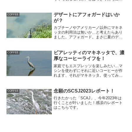
ていますね。果たして…
デザートにアフォガードはいか
COFFEE
が？
カプチーノやアメリカーノ以外にマキネ
ッタの利用法は無いか…と考えたらあり
ました。アフォガード。まさに夏のデザ
ートにぴったりです。
ビアレッティのマキネッタで、濃
COFFEE
厚なコーヒーライフを！
家庭でもエスプレッソを楽しみたい…マ
シンを使わずにそれに近いコーヒーが作
れます、それがマキネッタ。使ってみた
ので早速レビューします！
念願のSCSJ2023レポート！
COFFEE
行きたかった「SCAJ」、今年2023年は
行くことが叶いました！感涙のレポート
はこちらです。