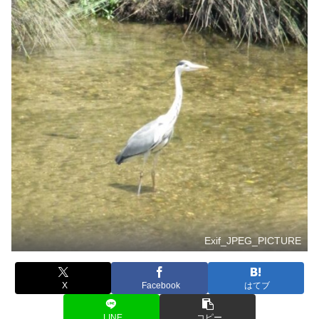
Exif_JPEG_PICTURE
X
Facebook
はてブ
LINE
コピー