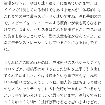
注湯を行うと、やはり速く速く下に落ちていきます。ヨー
イドンで計測しているわけではありませんが、体感的には
これまでの中で最もスピードが速いですね。淹れ手側の方
で、スピードをコントロールする度合いが最も高くなるわ
けです。つまり、バリスタはこれを使用することで見た目
の良さもさることながら、己の技量も確かなんですよ、と
暗にデモンストレーションしていることになるわけです
ね。
ちなみにこの時淹れたのは、中浅煎りのスペシャリティな
コロンビア。柑橘系のキリッとした酸味を上手く引き出し
てくれていました。やはり適正という事で言えば、浅煎
り〜中煎りになるんでしょうね。個人的にはちょっと贅沢
めなスペシャリティを手に入れた時が一番向いているかな
という事で使い分けようかと思っています。深煎りでもじ
っくりゆっくり細〜く注げば行けるとは思いますけどね。