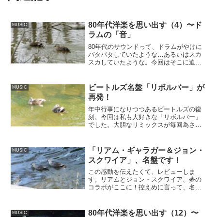
80年代洋楽を思い出す（4）〜ド
MUSIC
ラムの「音」
80年代のサウンドって、ドラムがやけに
バタバタしていたような…あるいはスカ
スカしていたような。今回はそこに迫り
ます。
ビートルズ名盤「リボルバー」が
MUSIC
再発！
年中行事になりつつあるビートルズの復
刻。今回は私も大好きな「リボルバー」
でした。大胆なリミックスが毎回為され
ますが、さてさてどう変わったのか？
「リアム・ギャラガー＆ジョン・
MUSIC
スクワイア」、名盤です！
この感動を伝えたくて、レビューしま
す。リアムとジョン・スクワイア、夢の
コラボがここに！控えめに言って、名盤
です。
80年代洋楽を思い出す（12）〜
MUSIC