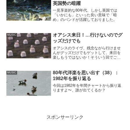
英国勢の暗躍
一見享楽的な80年代、しかし英国では
「いかにも」といった良い意味で「暗
め」のバンドが活躍しておりました。
オアシス来日！…行けないのでグ
MUSIC
ッズだけでも
オアシスのライヴ、残念ながら行けませ
んがグッズだけでもゲットして、来日を
楽しもうではないか！そういう回でござ
います。
80年代洋楽を思い出す（38）：
MUSIC
1982年を振り返る
今回は1982年を年間チャートから振り返
りますよ〜、誰が出てくるか？
スポンサーリンク