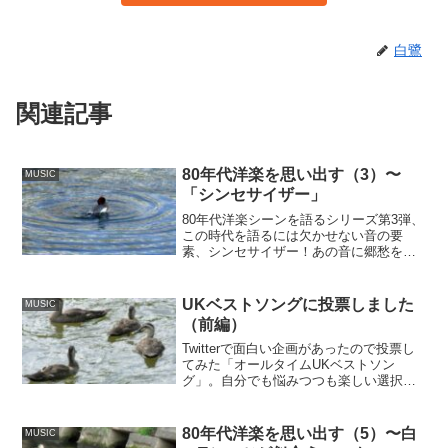
白鷺
関連記事
80年代洋楽を思い出す（3）〜
MUSIC
「シンセサイザー」
80年代洋楽シーンを語るシリーズ第3弾、
この時代を語るには欠かせない音の要
素、シンセサイザー！あの音に郷愁を覚
える方もいらっしゃる事でしょう。
UKベストソングに投票しました
MUSIC
（前編）
Twitterで面白い企画があったので投票し
てみた「オールタイムUKベストソン
グ」。自分でも悩みつつも楽しい選択で
した。
80年代洋楽を思い出す（5）〜白
MUSIC