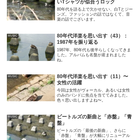
いTシャツが似合うロック
80年代を語る上で欠かせない、白Tとジー
ンズ。ファッションの話ではなくて、音
楽の話でございます。
80年代洋楽を思い出す（43）：
MUSIC
1987年を振り返る
1987年、80年代も後半らしくなってきま
した。アルバムも名盤が産まれました
ね。
80年代洋楽を思い出す（11）〜
MUSIC
女性の活躍
今回は女性がヴォーカル、あるいは女性
のみのバンドに焦点を当ててみました。
色々思い出しますよね〜。
ビートルズの新曲と「赤盤」「青
MUSIC
盤」
ビートルズの「最後の新曲」、さらに
「赤盤」「青盤」が大幅にリニューアル