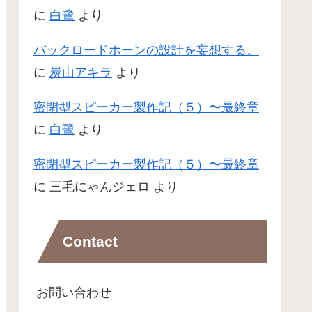
に
白鷺
より
バックロードホーンの設計を妄想する。
に
炭山アキラ
より
密閉型スピーカー製作記（５）〜最終章
に
白鷺
より
密閉型スピーカー製作記（５）〜最終章
に
三毛にゃんジェロ
より
Contact
お問い合わせ