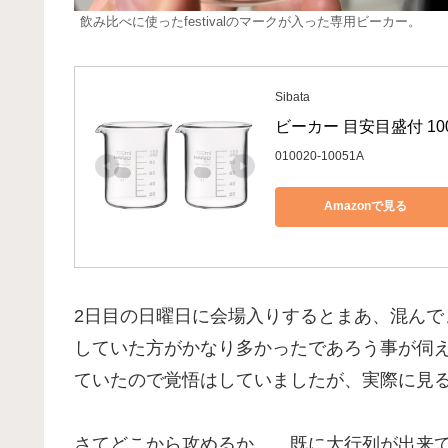
飲み比べに使ったfestivalのマークが入った専用ビーカー。
Sibata
ビーカー 目安目盛付 100mL
010020-10051A
Amazonで見る
2日目の日曜日に会場入りするとまあ、混ん
していた方がかなり多かったであろう事が伺
ていたので覚悟はしていましたが、実際に見
さてどこから攻めるか…。既に大行列が出来