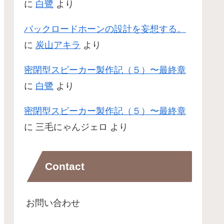
に
白鷺
より
バックロードホーンの設計を妄想する。
に
炭山アキラ
より
密閉型スピーカー製作記（５）〜最終章
に
白鷺
より
密閉型スピーカー製作記（５）〜最終章
に
三毛にゃんジェロ
より
Contact
お問い合わせ