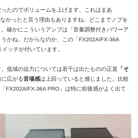
だったのでボリュームを上げます。これはまあ
ていなかったと言う理由もありますね。どこまでノブを
）。確かにこういうアンプは「音量調整付きパワーア
ね。だからなのか、この「FX202A/FX-36A
スイッチが付いています。
す。低域の迫力については若干は出たものの正直
「そ
前に広がる
音場感
は上回っていると感じました。比較
X202A/FX-36A PRO」は特に前後感がよく出て