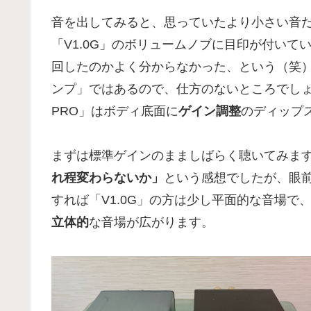
音を出してみると、思っていたより小さい音
「V1.0G」のボリュームノブに目印が付い
回したのかよく分からなかった、という（笑
ンプ」ではあるので、仕方のないところでしょうか
PRO」はボディ底面に
ゲイン調整
のディップ
まずは標準ゲインのまましばらく聴いてみま
れ程変わらないか」
という感想でしたが、眼
すれば「V1.0G」の方は少し平面的な音場で、「F
立体的
な音場が広がります。