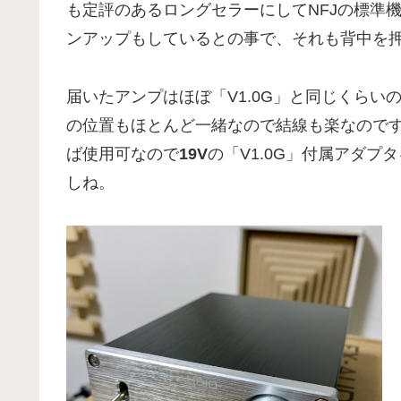
も定評のあるロングセラーにしてNFJの標準
ンアップもしているとの事で、それも背中を
届いたアンプはほぼ「V1.0G」と同じくら
の位置もほとんど一緒なので結線も楽なのです。
ば使用可なので
19V
の「V1.0G」付属アダ
しね。