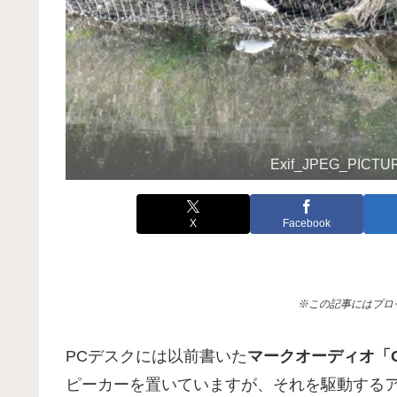
Exif_JPEG_PICTU
X
Facebook
※この記事にはプロ
PCデスクには以前書いた
マークオーディオ「OM
ピーカーを置いていますが、それを駆動する