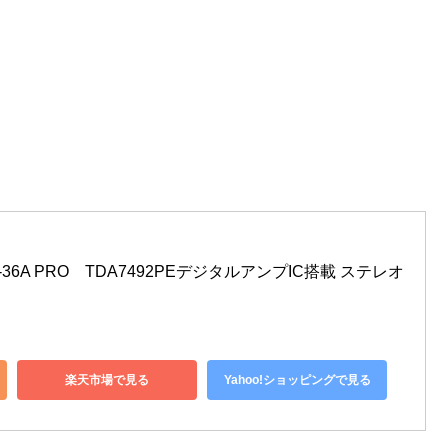
A/FX-36A PRO　TDA7492PEデジタルアンプIC搭載 ステレオ
楽天市場で見る
Yahoo!ショッピングで見る