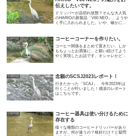
伝えしたいです。
ドリッパーが品切れ状態？そんな大人気
のHARIOの新製品「V60 NEO」、ようや
く手に入れられました。いや、確かにこ
れ「良い！」ですよ〜
コーヒーコーナーを作りたい。
COFFEE
コーヒー関係をまとめて置きたい、しか
もちょっとお洒落に…と願い続けてよう
やく実現したお話です。オシャレかどう
かはともかく、頑張りました。
念願のSCSJ2023レポート！
COFFEE
行きたかった「SCAJ」、今年2023年は
行くことが叶いました！感涙のレポート
はこちらです。
コーヒー器具は使い分けるために
COFFEE
存在する
様々な種類のコーヒードリッパーがあり
ますが、何が違うの？格好だけ？と疑問