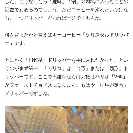
した。こうなったら
「趣味」「沼」
の領域に入ったことの
証左でもあるのでしょう。ただコーヒーを淹れたいだけな
ら、一つドリッパーがあれば十分ですもんね、
何を買ったかと言えば
キーコーヒー「クリスタルドリッパ
ー」
です。
とにかく
「円錐型」ドリッパー
を手に入れたかった、とい
うのがまず第一。「カリタ」は「台形」または「扇形」ド
リッパーです。ここで円錐型ならば大抵は
ハリオ「V60」
がファーストチョイスになります。もはや「世界の定番」
ドリッパーですしね。