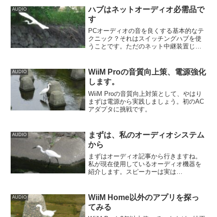
ハブはネットオーディオ必需品で
AUDIO
す
PCオーディオの音を良くする基本的なテ
クニック？それはスイッチングハブを使
うことです。ただのネット中継装置じゃ
ないですよ〜
WiiM Proの音質向上策、電源強化
AUDIO
します。
WiiM Proの音質向上対策として、やはり
まずは電源から実践しましょう。初のAC
アダプタに挑戦です。
まずは、私のオーディオシステム
AUDIO
から
まずはオーディオ記事から行きますね。
私が現在使用しているオーディオ機器を
紹介します。スピーカーは実は…
WiiM Home以外のアプリを探っ
AUDIO
てみる