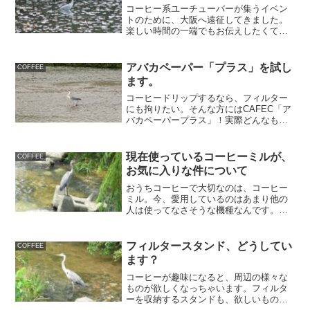
コーヒー系ユーチューバーが集うイベン
トのために、大阪へ遠征してきました。
楽しい時間の一端でもお伝えしたくて書
きました。
アバカペーパー「プラス」を試し
COFFEE
ます。
コーヒードリップするなら、フィルター
にも拘りたい。そんな方にはCAFEC「ア
バカペーパープラス」！実際どんなもの
か、試してみました。
現在使っているコーヒーミルが、
COFFEE
お気に入りな件について
おうちコーヒーで大切なのは、コーヒー
ミル。今、愛用しているのはあまり他の
人は使ってなさそうな機種なんです。さ
て、それは一体？
フィルタースタンド、どうしてい
COFFEE
ます？
コーヒーが趣味になると、周辺の様々な
ものが欲しくなっちゃいます。フィルタ
ーを収納するスタンドも、欲しいものの