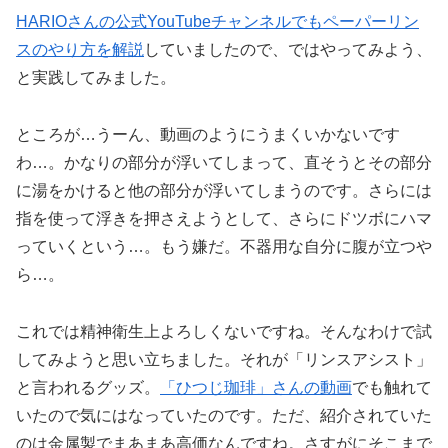
HARIOさんの公式YouTubeチャンネルでもペーパーリン
スのやり方を解説
していましたので、ではやってみよう、
と実践してみました。
ところが…うーん、動画のようにうまくいかないです
わ…。かなりの部分が浮いてしまって、直そうとその部分
に湯をかけると他の部分が浮いてしまうのです。さらには
指を使って浮きを押さえようとして、さらにドツボにハマ
っていくという…。もう嫌だ。不器用な自分に腹が立つや
ら…。
これでは精神衛生上よろしくないですね。そんなわけで試
してみようと思い立ちました。それが「リンスアシスト」
と言われるグッズ。
「ひつじ珈琲」さんの動画
でも触れて
いたので気にはなっていたのです。ただ、紹介されていた
のは金属製でまあまあ高価なんですね。さすがにそこまで