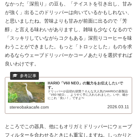
なかった「深煎り」の豆も、「テイストを引き出し、甘み
が強く」出るこのドリッパーは向いているかもしれない、
と思いましたね。苦味よりも甘みが前面に出るので「芳
醇」と言える味わいがありますし、雑味も少なくなるので
「スッキリしていながらコクもある」深煎りコーヒーを味
わうことができました。もっと「トロッとした」ものを求
めるならウェーブドリッパーかコーノあたりを選択すれば
良いわけです。
HARIO「V60 NEO」の魅力をお伝えしたいで
す。
ドリッパーが品切れ状態？そんな大人気のHARIOの新製品
「V60 NEO」、ようやく手に入れられました。いや、確か
にこれ「良い！」ですよ〜
2026.03.11
stereobakacafe.com
ところでこの器具、他にもオリガミドリッパーにウェーブ
フィルターを合わせるときにも重宝しますね。しっかりと