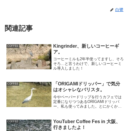
白鷺
関連記事
Kingrinder、新しいコーヒーギ
COFFEE
ア。
コーヒーミルも2年半使ってますし、そろ
そろ…と言うわけで、新しいコーヒーミ
ル導入しました！
「ORIGAMIドリッパー」で気分
COFFEE
はオシャレなバリスタ。
今やペーパードリップを行うカフェでは
定番になりつつあるORIGAMIドリッパ
ー、私も使ってみました。とにかくかっ
こいいですね〜。その使用感やいかに？
YouTuber Coffee Fes in 大阪、
COFFEE
行きましたよ！